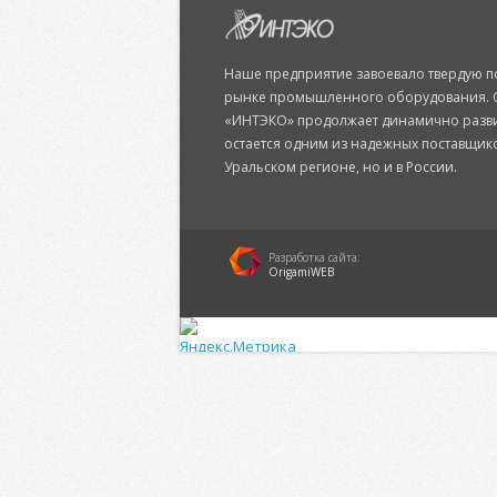
Наше предприятие завоевало твердую 
рынке промышленного оборудования. 
«ИНТЭКО» продолжает динамично разви
остается одним из надежных поставщико
Уральском регионе, но и в России.
Разработка сайта:
OrigamiWEB