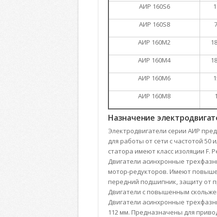
АИР 160S6
1
АИР 160S8
7
АИР 160М2
18
АИР 160М4
18
АИР 160М6
1
АИР 160М8
Назначение электродвигат
Электродвигатели серии АИР пре
для работы от сети с частотой 50 
статора имеют класс изоляции F. 
Двигатели асинхронные трехфазн
мотор-редукторов. Имеют повыше
передний подшипник, защиту от п
Двигатели с повышенным скольже
Двигатели асинхронные трехфазные 
112 мм. Предназначены для приво