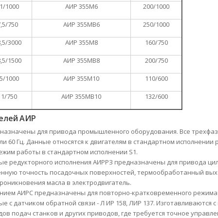
1/1000
АИР 355М6
200/1000
,5/750
АИР 355МВ6
250/1000
,5/3000
АИР 355М8
160/750
,5/1500
АИР 355МВ8
200/750
5/1000
АИР 355М10
110/600
11/750
АИР 355МВ10
132/600
елей АИР
дназначены для привода промышленного оборудования.
Все трехфа
или 60 Гц. Данные относятся к двигателям в стандартном исполнении
Режим работы в стандартном исполнении S1.
ые редукторного исполнения АИРРЗ предназначены для привода ци
нную точность посадочных поверхностей, термообработанный выхо
роникновения масла в электродвигатель.
нием АИРС предназначены для повторно-кратковременного режима 
с датчиком обратной связи - Л ИР 158, ЛИР 137. Изготавливаются с в
дов подач станков и других приводов, где требуется точное управл