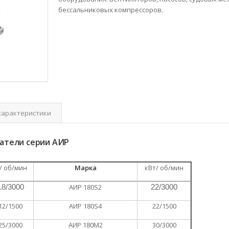
бессальниковых компрессоров.
характеристики
атели серии АИР
/ об/мин
Марка
кВт/ об/мин
18/3000
АИР 180S2
22/3000
12/1500
АИР 180S4
22/1500
25/3000
АИР 180М2
30/3000