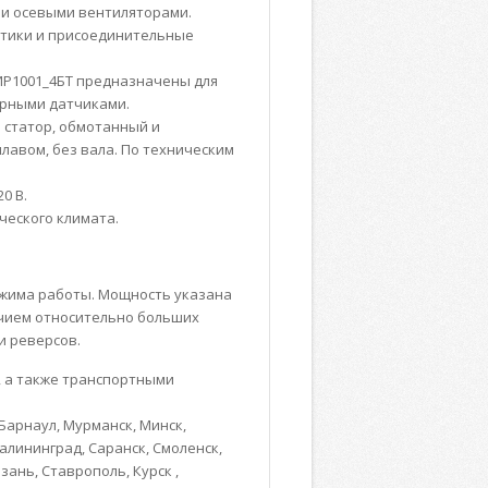
ми осевыми вентиляторами.
стики и присоединительные
АИР1001_4БТ предназначены для
урными датчиками.
 статор, обмотанный и
авом, без вала. По техническим
0 В.
ческого климата.
жима работы. Мощность указана
чием относительно больших
и реверсов.
, а также транспортными
Барнаул, Мурманск, Минск,
Калининград, Саранск, Смоленск,
зань, Ставрополь, Курск ,