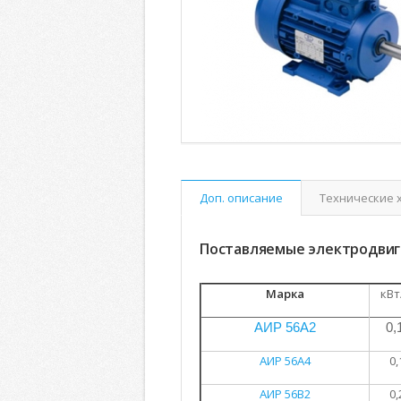
Доп. описание
Технические 
Поставляемые электродвиг
Марка
кВт
АИР 56А2
0,
АИР 56А4
0,
АИР 56В2
0,