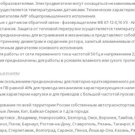
еобразователями. Электродвигатели могут оснащаться независимы
осуществляется температурными датчиками. Технические характери
вигателям АИР общепромышленного исполнения.
е с датчиком обратной связи - фазовращателем ФВ 67-12-0,16 УЗ - 
станков. Защита от тепловой перегрузки осуществляется температ
 предназначены для встраивания в механизмы и представляют собой
треннему диаметрам и сердечник ротора, залитый алюминиевым спл
гичным двигателям основного исполнения.
 работы от сети переменного тока частотой 50 Гц и напряжением 22
ия предназначены для работы в условиях влажного или сухого тропи
льжением
ым скольжением предназначены для повторно-кратковременного ре
я ПВ равной 40% для привода механизмов характеризующихся нали
м характером наргузки и для приводов с большой частотой пусков 
ование по всей территории России собственным автотраснспортом
 Линии, Кит, Байкал-Сервис и т.д.) в города:
ртовск , Владимир, Новороссийск, Белгород, Омск, Воронеж, Тамбов, 
кол, Псков, Барнаул, Ростов-на-Дону, Ставрополь, Рязань, Таганрог, 
ара, Стерлитамак, Волгоград, Саранск, Пенза, Йошкар-Ола, Казань, Ря