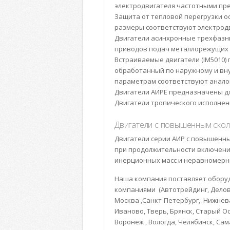
электродвигателя частотными пр
Защита от тепловой перегрузки 
размеры соответствуют электрод
Двигатели асинхронные трехфазны
приводов подач металлорежущих 
Встраиваемые двигатели (IM5010)
обработанный по наружному и вну
параметрам соответствуют анало
Двигатели АИРЕ предназначены для
Двигатели тропического исполнен
Двигатели с повышенным ско
Двигатели серии АИР с повышенн
при продолжительности включени
инерционных масс и неравномерны
Наша компания поставляет оборуд
компаниями (Автотрейдинг, Деловые
Москва ,Санкт-Петербург, Нижнева
Иваново, Тверь, Брянск, Старый Ос
Воронеж , Вологда, Челябинск, Сам