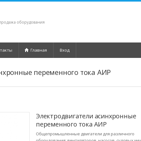
 продажа оборудования
такты
Главная
Вход
нхронные переменного тока АИР
Электродвигатели асинхронные
переменного тока АИР
Общепромышленные двигатели для различного
оборудования: вентиляторов, насосов, судовых ме