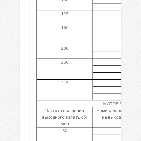
1712
125
1110
1629
160
867
1070
1735
200
856
1712
250
685
1110
1666
315
543
881
1322
МОТОР-РЕДУКТОР
Частота вращения
Номинальный крутя
выходного вала
n
, об/
на выходном валу
мин
80
4280
5205