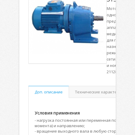
Мотор-редукт
одноступенча
предназначен
аппаратов и а
медицинской 
для приводов
назначения. 
режима работы
сети переменн
и номинальны
21128-83.
Доп. описание
Технические характеристики
Условия применения
- нагрузка постоянная или переменная по величин
момента) и направлению;
- вращение выходного вала в любую сторону;