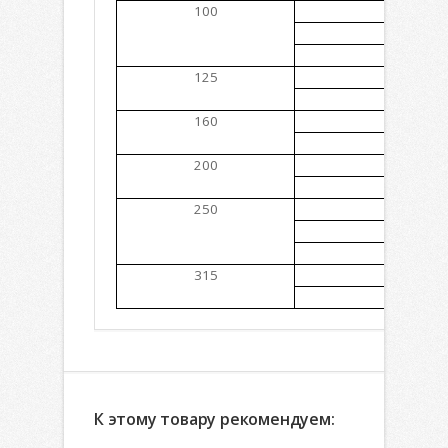
100
3424
5089
6940
125
4071
5552
160
3181
4337
200
2545
4164
250
2036
3331
4071
315
2644
3877
К этому товару рекомендуем: