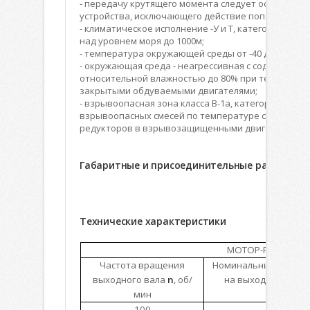
- передачу крутящего момента следует осуществ
устройства, исключающего действие поперечных с
- климатическое исполнение -У и Т, категории разм
над уровнем моря до 1000м;
- температура окружающей среды от -40 до +40 С;
- окружающая среда - неагрессивная с содержание
относительной влажностью до 80% при температур
закрытыми обдуваемыми двигателями;
- взрывоопасная зона класса В-1а, категория взрывоо
взрывоопасных смесей по температуре самовоспла
редукторов в взрывозащищенными двигателями.
Габаритные и присоединительные размеры
Технические характеристики
МОТОР-РЕДУКТОР
Частота вращения
Номинальный крутя
выходного вала
n
, об/
на выходном валу
мин
100
1018